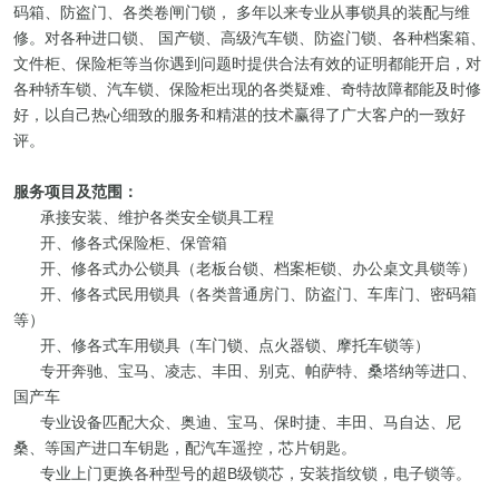
码箱、防盗门、各类卷闸门锁， 多年以来专业从事锁具的装配与维
修。对各种进口锁、 国产锁、高级汽车锁、防盗门锁、各种档案箱、
文件柜、保险柜等当你遇到问题时提供合法有效的证明都能开启，对
各种轿车锁、汽车锁、保险柜出现的各类疑难、奇特故障都能及时修
好，以自己热心细致的服务和精湛的技术赢得了广大客户的一致好
评。
服务项目及范围：
承接安装、维护各类安全锁具工程
开、修各式保险柜、保管箱
开、修各式办公锁具（老板台锁、档案柜锁、办公桌文具锁等）
开、修各式民用锁具（各类普通房门、防盗门、车库门、密码箱
等）
开、修各式车用锁具（车门锁、点火器锁、摩托车锁等）
专开奔驰、宝马、凌志、丰田、别克、帕萨特、桑塔纳等进口、
国产车
专业设备匹配大众、奥迪、宝马、保时捷、丰田、马自达、尼
桑、等国产进口车钥匙，配汽车遥控，芯片钥匙。
专业上门更换各种型号的超B级锁芯，安装指纹锁，电子锁等。