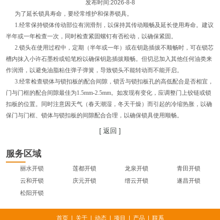
发布时间:
2026-8-8
为了延长锁具寿命，要经常维护和保养锁具。
1.经常保持锁体传动部位有润滑剂，以保持其传动顺畅及延长使用寿命。建议
半年或一年检查一次，同时检查紧固螺钉有否松动，以确保紧固。
2.锁头在使用过程中，定期（半年或一年）或在钥匙插拔不顺畅时，可在锁芯
槽内抹入小许石墨粉或铅笔粉以确保钥匙插拔顺畅。但切忌加入其他任何油类来
作润滑，以避免油脂粘住弹子弹簧，导致锁头不能转动而不能开启。
3.经常检查锁体与锁扣板的配合间隙，锁舌与锁扣板孔的高低配合是否相宜，
门与门框的配合间隙最佳为1.5mm-2.5mm。如发现有变化，应调整门上铰链或锁
扣板的位置。同时注意因天气（春天潮湿，冬天干燥）而引起的冷缩热胀，以确
保门与门框、锁体与锁扣板的间隙配合合理，以确保锁具使用顺畅。
[ 返回 ]
服务区域
丽水开锁
莲都开锁
龙泉开锁
青田开锁
云和开锁
庆元开锁
缙云开锁
遂昌开锁
松阳开锁
首页
|
关于
|
动态
|
项目
|
产品
|
联系